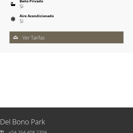
Baño Privado
Si
Aire Acondicionado
Si
Ver Tarifas
Del Bono Park
+54 264 408 2304