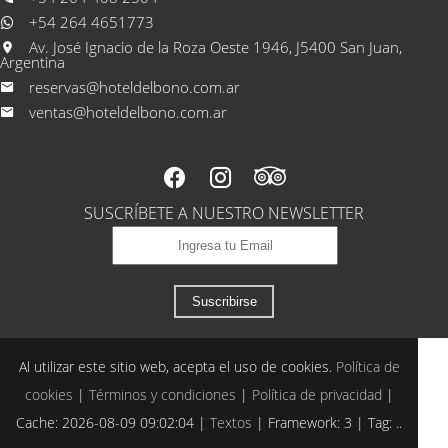
+54 264 4651773
Av. José Ignacio de la Roza Oeste 1946, J5400 San Juan,
Argentina
reservas@hoteldelbono.com.ar
ventas@hoteldelbono.com.ar
SUSCRÍBETE A NUESTRO NEWSLETTER
Suscribirse
Al utilizar este sitio web, acepta el uso de cookies.
Política de
cookies
|
Términos y condiciones
|
Política de privacidad
|
Cache: 2026-08-09 09:02:04 |
Textos
|
Framework: 3 |
Tag:
..